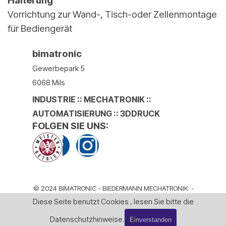
Halterung
Vorrichtung zur Wand-, Tisch-oder Zellenmontage
für Bediengerät
bimatronic
Gewerbepark 5
6068 Mils
TIROL
INDUSTRIE :: MECHATRONIK ::
AUTOMATISIERUNG :: 3DDRUCK
FOLGEN SIE UNS:
0043512209033
tech@bimatronic.com
© 2024 BIMATRONIC - BIEDERMANN MECHATRONIK -
Diese Seite benutzt Cookies , lesen Sie bitte die
KONTAKT
|
IMPRESSUM
|
DATENSCHUTZ
|
NEWS
|
BLOG
|
HÄNDLER
Datenschutzhinweise.
Einverstanden