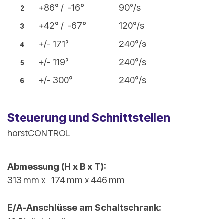
+86° / -16°
90°/s
2
+42° / -67°
120°/s
3
+/- 171°
240°/s
4
+/- 119°
240°/s
5
+/- 300°
240°/s
6
Steuerung und Schnittstellen
horstCONTROL
Abmessung (H x B x T):
313 mm x 174 mm x 446 mm
E/A-Anschlüsse am Schaltschrank: