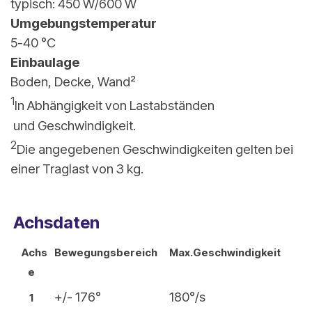
typisch: 450 W/600 W
Umgebungstemperatur
5-40 °C
Einbaulage
Boden, Decke, Wand²
1
In Abhängigkeit von Lastabständen
und Geschwindigkeit.
2
Die angegebenen Geschwindigkeiten gelten bei
einer Traglast von 3 kg.
Achsdaten
.
Achs
Bewegungsbereich
Max
Geschwindigkeit
e
+/- 176°
180°/s
1